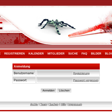
E
REGISTRIEREN
KALENDER
MITGLIEDER
SUCHE
FAQ
BILDER
BLO
Anmeldung
Benutzername:
Registrierung
Passwort:
Passwort vergessen
Archiv
|
Team
|
Suchen
|
Hilfe
|
Impressum