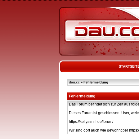
STARTSEIT
dau.cc
» Fehlermeldung
Fehlermeldung
Das Forum befindet sich zur Zeit aus f
Dieses Forum ist geschlossen. User, welc
https://kellystmnl.de/forum/
Wir sind dort auch wie gewohnt per https:/