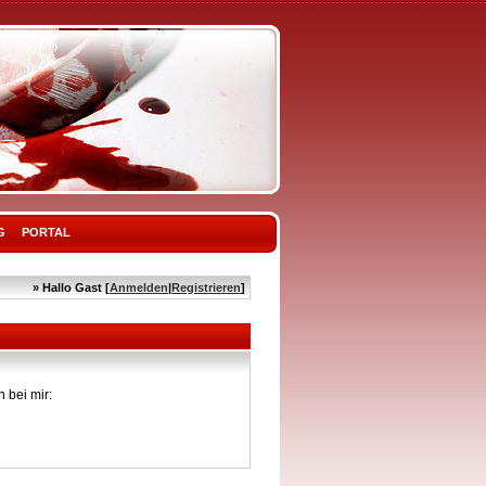
G
PORTAL
» Hallo Gast [
Anmelden
|
Registrieren
]
 bei mir: