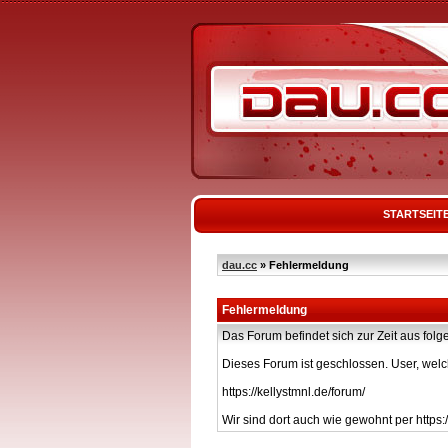
STARTSEIT
dau.cc
» Fehlermeldung
Fehlermeldung
Das Forum befindet sich zur Zeit aus f
Dieses Forum ist geschlossen. User, welc
https://kellystmnl.de/forum/
Wir sind dort auch wie gewohnt per https:/