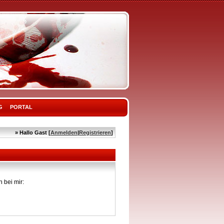
G
PORTAL
» Hallo Gast [
Anmelden
|
Registrieren
]
 bei mir: