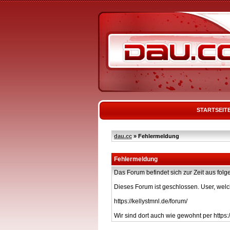
STARTSEIT
dau.cc
» Fehlermeldung
Fehlermeldung
Das Forum befindet sich zur Zeit aus f
Dieses Forum ist geschlossen. User, welc
https://kellystmnl.de/forum/
Wir sind dort auch wie gewohnt per https:/