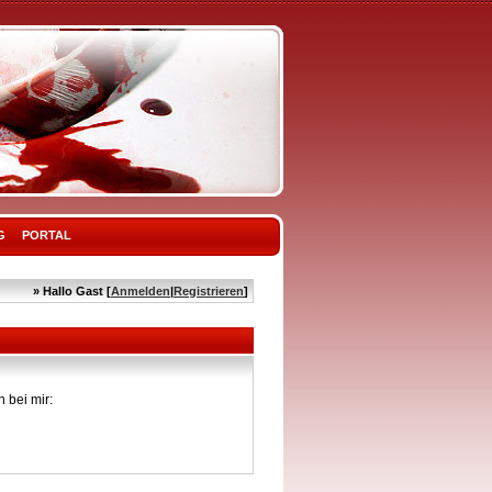
G
PORTAL
» Hallo Gast [
Anmelden
|
Registrieren
]
 bei mir: