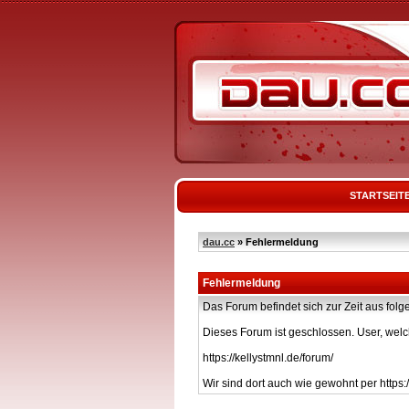
STARTSEIT
dau.cc
» Fehlermeldung
Fehlermeldung
Das Forum befindet sich zur Zeit aus f
Dieses Forum ist geschlossen. User, welc
https://kellystmnl.de/forum/
Wir sind dort auch wie gewohnt per https:/