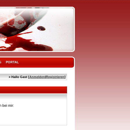
G
PORTAL
» Hallo Gast [
Anmelden
|
Registrieren
]
 bei mir: