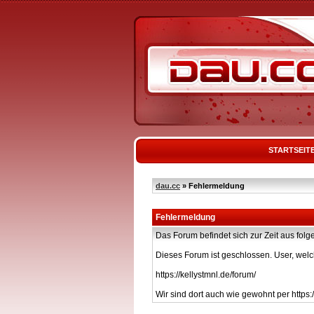
STARTSEIT
dau.cc
» Fehlermeldung
Fehlermeldung
Das Forum befindet sich zur Zeit aus f
Dieses Forum ist geschlossen. User, welc
https://kellystmnl.de/forum/
Wir sind dort auch wie gewohnt per https:/