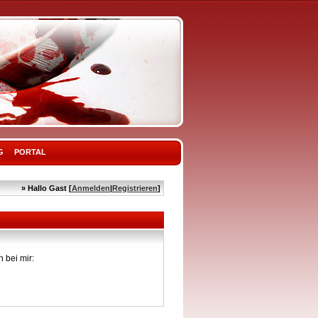
G
PORTAL
» Hallo Gast [
Anmelden
|
Registrieren
]
 bei mir: