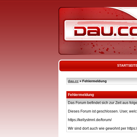
STARTSEIT
dau.cc
» Fehlermeldung
Fehlermeldung
Das Forum befindet sich zur Zeit aus f
Dieses Forum ist geschlossen. User, welc
https://kellystmnl.de/forum/
Wir sind dort auch wie gewohnt per https:/