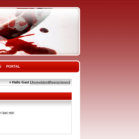
G
PORTAL
» Hallo Gast [
Anmelden
|
Registrieren
]
 bei mir: