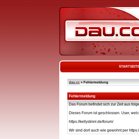
STARTSEIT
dau.cc
» Fehlermeldung
Fehlermeldung
Das Forum befindet sich zur Zeit aus f
Dieses Forum ist geschlossen. User, welc
https://kellystmnl.de/forum/
Wir sind dort auch wie gewohnt per https:/