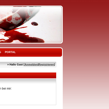
G
PORTAL
» Hallo Gast [
Anmelden
|
Registrieren
]
 bei mir: