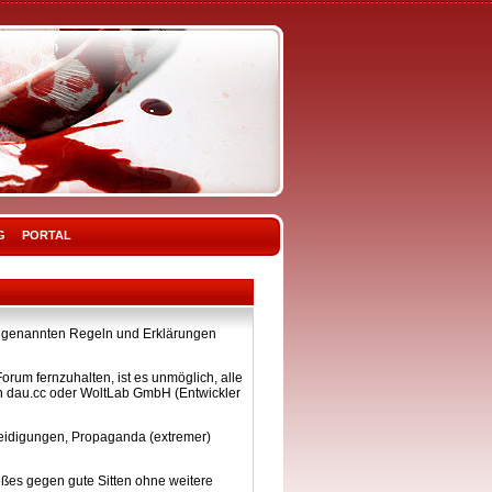
G
PORTAL
ier genannten Regeln und Erklärungen
rum fernzuhalten, ist es unmöglich, alle
on dau.cc oder WoltLab GmbH (Entwickler
eleidigungen, Propaganda (extremer)
ßes gegen gute Sitten ohne weitere