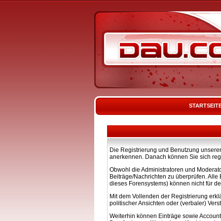
STARTSEIT
Die Registrierung und Benutzung unserer 
anerkennen. Danach können Sie sich regi
Obwohl die Administratoren und Moderato
Beiträge/Nachrichten zu überprüfen. All
dieses Forensystems) können nicht für de
Mit dem Vollenden der Registrierung erkl
politischer Ansichten oder (verbaler) Ve
Weiterhin können Einträge sowie Account