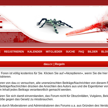
E
REGISTRIEREN
KALENDER
MITGLIEDER
SUCHE
FAQ
BILDER
BLO
dau.cc | Regeln
Foren ist völlig kostenlos für Sie. Klicken Sie auf »Akzeptieren«, wenn Sie die h
strieren.
ren von dau.cc versuchen, alle unerwünschten Beiträge/Nachrichten von diesem Fo
e Beiträge/Nachrichten drücken die Ansichten des Autors aus und die Eigentümer v
n Inhalt jedes Beitrags verantwortlich gemacht werden.
ären Sie sich damit einverstanden, das Forum nicht für Obszönitäten, Vulgäres, B
rstöße gegen das Gesetz zu missbrauchen.
s durch Moderatoren und Administratoren des Forums u.a. aus Gründen des Versto