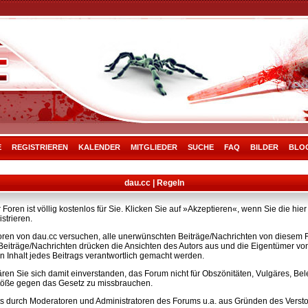
E
REGISTRIEREN
KALENDER
MITGLIEDER
SUCHE
FAQ
BILDER
BLO
dau.cc | Regeln
Foren ist völlig kostenlos für Sie. Klicken Sie auf »Akzeptieren«, wenn Sie die h
strieren.
ren von dau.cc versuchen, alle unerwünschten Beiträge/Nachrichten von diesem Fo
e Beiträge/Nachrichten drücken die Ansichten des Autors aus und die Eigentümer v
n Inhalt jedes Beitrags verantwortlich gemacht werden.
ären Sie sich damit einverstanden, das Forum nicht für Obszönitäten, Vulgäres, B
rstöße gegen das Gesetz zu missbrauchen.
s durch Moderatoren und Administratoren des Forums u.a. aus Gründen des Versto