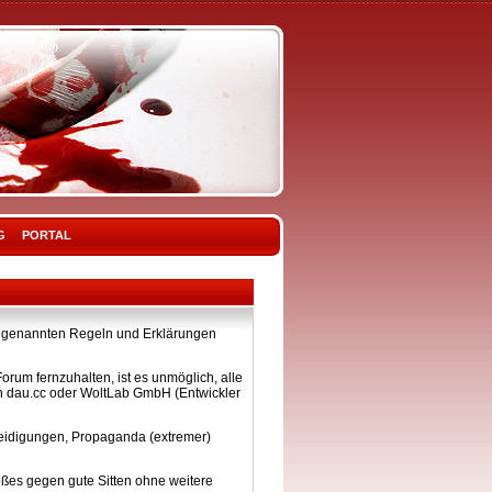
G
PORTAL
ier genannten Regeln und Erklärungen
rum fernzuhalten, ist es unmöglich, alle
on dau.cc oder WoltLab GmbH (Entwickler
eleidigungen, Propaganda (extremer)
ßes gegen gute Sitten ohne weitere