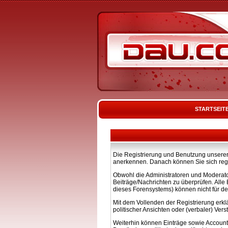
STARTSEIT
Die Registrierung und Benutzung unserer 
anerkennen. Danach können Sie sich regi
Obwohl die Administratoren und Moderato
Beiträge/Nachrichten zu überprüfen. All
dieses Forensystems) können nicht für de
Mit dem Vollenden der Registrierung erkl
politischer Ansichten oder (verbaler) Ve
Weiterhin können Einträge sowie Account