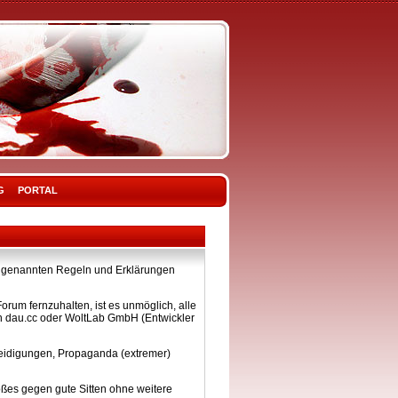
G
PORTAL
ier genannten Regeln und Erklärungen
rum fernzuhalten, ist es unmöglich, alle
on dau.cc oder WoltLab GmbH (Entwickler
eleidigungen, Propaganda (extremer)
ßes gegen gute Sitten ohne weitere