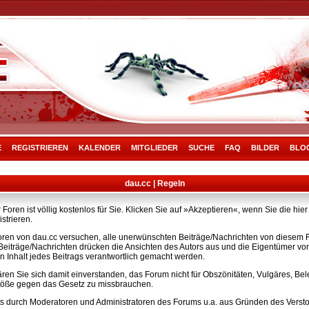
E
REGISTRIEREN
KALENDER
MITGLIEDER
SUCHE
FAQ
BILDER
BLO
dau.cc | Regeln
Foren ist völlig kostenlos für Sie. Klicken Sie auf »Akzeptieren«, wenn Sie die h
strieren.
ren von dau.cc versuchen, alle unerwünschten Beiträge/Nachrichten von diesem Fo
e Beiträge/Nachrichten drücken die Ansichten des Autors aus und die Eigentümer v
n Inhalt jedes Beitrags verantwortlich gemacht werden.
ären Sie sich damit einverstanden, das Forum nicht für Obszönitäten, Vulgäres, B
rstöße gegen das Gesetz zu missbrauchen.
s durch Moderatoren und Administratoren des Forums u.a. aus Gründen des Versto