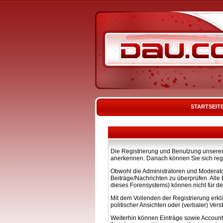
STARTSEIT
Die Registrierung und Benutzung unserer 
anerkennen. Danach können Sie sich regi
Obwohl die Administratoren und Moderato
Beiträge/Nachrichten zu überprüfen. All
dieses Forensystems) können nicht für de
Mit dem Vollenden der Registrierung erkl
politischer Ansichten oder (verbaler) Ve
Weiterhin können Einträge sowie Account