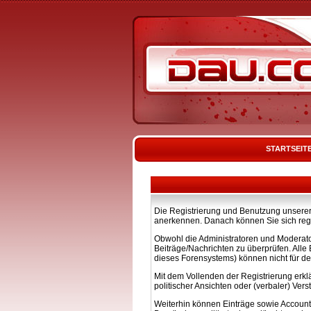
STARTSEIT
Die Registrierung und Benutzung unserer 
anerkennen. Danach können Sie sich regi
Obwohl die Administratoren und Moderato
Beiträge/Nachrichten zu überprüfen. All
dieses Forensystems) können nicht für de
Mit dem Vollenden der Registrierung erkl
politischer Ansichten oder (verbaler) Ve
Weiterhin können Einträge sowie Account