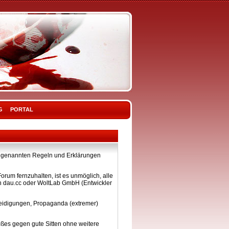
G
PORTAL
ier genannten Regeln und Erklärungen
rum fernzuhalten, ist es unmöglich, alle
on dau.cc oder WoltLab GmbH (Entwickler
eleidigungen, Propaganda (extremer)
ßes gegen gute Sitten ohne weitere