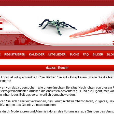
E
REGISTRIEREN
KALENDER
MITGLIEDER
SUCHE
FAQ
BILDER
BLO
dau.cc | Regeln
Foren ist völlig kostenlos für Sie. Klicken Sie auf »Akzeptieren«, wenn Sie die h
strieren.
ren von dau.cc versuchen, alle unerwünschten Beiträge/Nachrichten von diesem Fo
e Beiträge/Nachrichten drücken die Ansichten des Autors aus und die Eigentümer v
n Inhalt jedes Beitrags verantwortlich gemacht werden.
ären Sie sich damit einverstanden, das Forum nicht für Obszönitäten, Vulgäres, B
rstöße gegen das Gesetz zu missbrauchen.
s durch Moderatoren und Administratoren des Forums u.a. aus Gründen des Versto